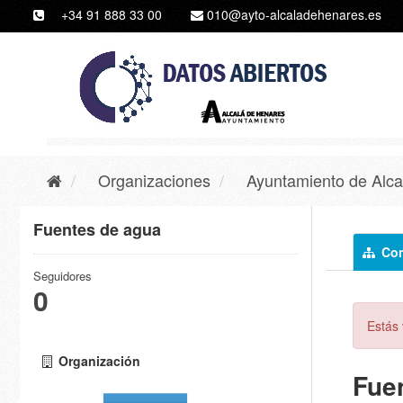
Ir
+34 91 888 33 00
010@ayto-alcaladehenares.es
al
contenido
Organizaciones
Ayuntamiento de Alca
Fuentes de agua
Con
Seguidores
0
Estás 
Organización
Fue