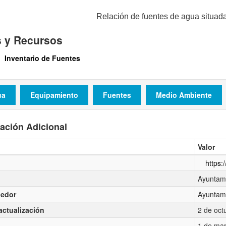
Relación de fuentes de agua situada
s y Recursos
Inventario de Fuentes
ua
Equipamiento
Fuentes
Medio Ambiente
ación Adicional
Valor
https:
Ayuntami
edor
Ayuntami
actualización
2 de oct
1 de mar