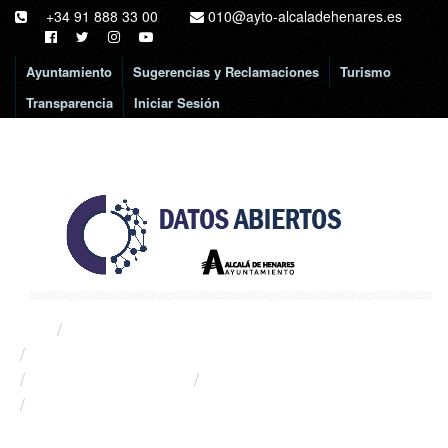
Ir
+34 91 888 33 00
010@ayto-alcaladehenares.es
al
contenido
Ayuntamiento
Sugerencias y Reclamaciones
Turismo
Transparencia
Iniciar Sesión
Toggl
naviga
Organizaciones
Ayuntamiento de Alcalá de Henares
Fuentes de agua
Cambios
982e96a4-e727-4f21-a7c7-d27...