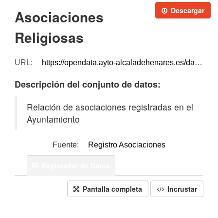
Descargar
Asociaciones
Religiosas
URL:
https://opendata.ayto-alcaladehenares.es/dataset/416813de-ab26-40e2-b519-6b50f84ae6a1/resource/e210c023-ae3f-41d8-809d-1f5a8bb71f40/download/asociaciones-religiosas.xlsx
Descripción del conjunto de datos:
Relación de asociaciones registradas en el
Ayuntamiento
Fuente:
Registro Asociaciones
Explorador de Datos
Pantalla completa
Incrustar