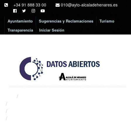
Ir
+34 91 888 33 00
010@ayto-alcaladehenares.es
al
contenido
Ayuntamiento
Sugerencias y Reclamaciones
Turismo
Transparencia
Iniciar Sesión
Toggl
naviga
Organizaciones
Ayuntamiento de Alcalá de Henares
Registro Asociaciones
Asociaciones Religiosas