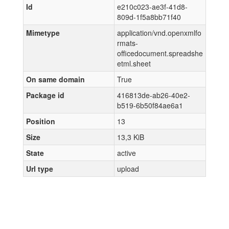
Id
e210c023-ae3f-41d8-
809d-1f5a8bb71f40
Mimetype
application/vnd.openxmlfo
rmats-
officedocument.spreadshe
etml.sheet
On same domain
True
Package id
416813de-ab26-40e2-
b519-6b50f84ae6a1
Position
13
Size
13,3 KiB
State
active
Url type
upload