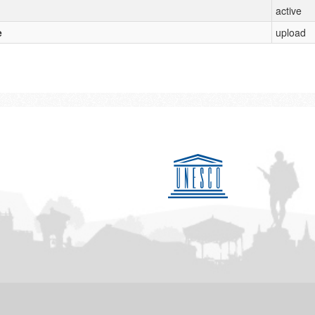
active
e
upload