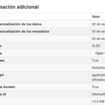
mación adicional
Valor
actualización de los datos
30 de se
actualización de los metadatos
30 de se
30 de se
o
XLSX
ia
Open 
ews
True
5b3cb5a
pe
applicat
officedo
e domain
True
e id
0de4cef
13,5 KiB