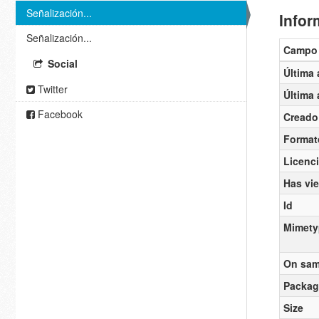
Señalización...
Infor
Señalización...
Campo
Social
Última 
Twitter
Última 
Facebook
Creado
Format
Licenc
Has vi
Id
Mimety
On sam
Packag
Size