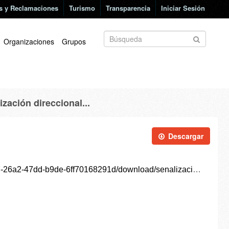
s y Reclamaciones
Turismo
Transparencia
Iniciar Sesión
Organizaciones
Grupos
ización direccional...
Descargar
f70168291d/download/senalizacion-direccional-peatones.xlsx