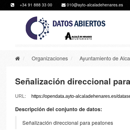
Ir
+34 91 888 33 00
010@ayto-alcaladehenares.es
al
contenido
Organizaciones
Ayuntamiento de Alca
Señalización direccional par
URL:
https://opendata.ayto-alcaladehenares.es/dataset/0de
Descripción del conjunto de datos:
Señalización direccional para peatones