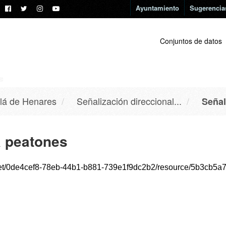
Ayuntamiento
Sugerencia
Conjuntos de datos
lá de Henares
Señalización direccional...
Señal
a peatones
4cef8-78eb-44b1-b881-739e1f9dc2b2/resource/5b3cb5a7-26a2-47dd-b9de-6f