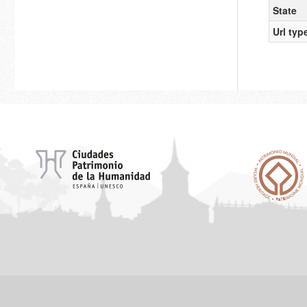
State
Url typ