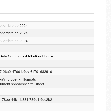
ptiembre de 2024
ptiembre de 2024
ptiembre de 2024
Data Commons Attribution License
7-26a2-47dd-b9de-6ff70168291d
ion/vnd.openxmlformats-
cument.spreadsheetml.sheet
8-78eb-44b1-b881-739e1f9dc2b2